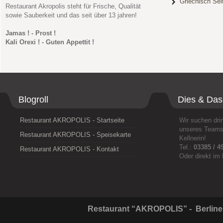
Griechisch Sei
Restaurant Akropolis steht für Frische, Qualität
sowie Sauberkeit und das seit über 13 jahren!
Jamas ! - Prost !
Kali Orexi ! - Guten Appettit !
Blogroll
Dies & Das
Restaurant AKROPOLIS - Startseite
Wir suchen dri
unseres Teams 
Restaurant AKROPOLIS - Speisekarte
Kellnerin!
Tel.:
03385 / 4
Restaurant AKROPOLIS - Kontakt
Oder direkt im
Restaurant “AKROPOLIS” - Berliner